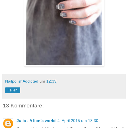
NailpolishAddicted
um
12:39
Teilen
13 Kommentare:
Julia - A lion's world
4. April 2015 um 13:30